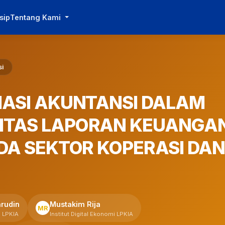
sip
Tentang Kami
si
MASI AKUNTANSI DALAM
ITAS LAPORAN KEUANGAN
DA SEKTOR KOPERASI DAN
rudin
Mustakim Rija
MR
i LPKIA
Institut Digital Ekonomi LPKIA