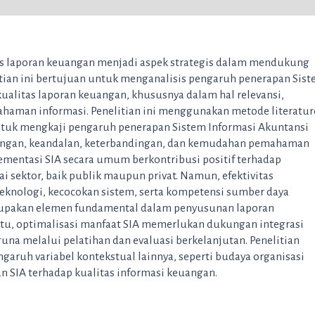
tas laporan keuangan menjadi aspek strategis dalam mendukung
tian ini bertujuan untuk menganalisis pengaruh penerapan Sis
ualitas laporan keuangan, khususnya dalam hal relevansi,
haman informasi. Penelitian ini menggunakan metode literatur
untuk mengkaji pengaruh penerapan Sistem Informasi Akuntansi
euangan, keandalan, keterbandingan, dan kemudahan pemahaman
ementasi SIA secara umum berkontribusi positif terhadap
i sektor, baik publik maupun privat. Namun, efektivitas
eknologi, kecocokan sistem, serta kompetensi sumber daya
upakan elemen fundamental dalam penyusunan laporan
 itu, optimalisasi manfaat SIA memerlukan dukungan integrasi
una melalui pelatihan dan evaluasi berkelanjutan. Penelitian
aruh variabel kontekstual lainnya, seperti budaya organisasi
SIA terhadap kualitas informasi keuangan.