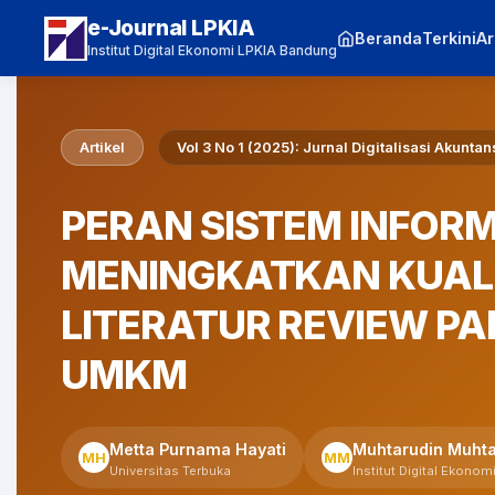
e-Journal LPKIA
Beranda
Terkini
Ar
Institut Digital Ekonomi LPKIA Bandung
Artikel
Vol 3 No 1 (2025): Jurnal Digitalisasi Akuntan
PERAN SISTEM INFOR
MENINGKATKAN KUAL
LITERATUR REVIEW PA
UMKM
Metta Purnama Hayati
Muhtarudin Muhta
MH
MM
Universitas Terbuka
Institut Digital Ekonom