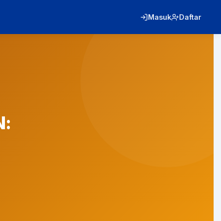
Masuk
Daftar
: