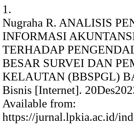
1.
Nugraha R. ANALISIS P
INFORMASI AKUNTANS
TERHADAP PENGENDAL
BESAR SURVEI DAN P
KELAUTAN (BBSPGL) BA
Bisnis [Internet]. 20Des20
Available from:
https://jurnal.lpkia.ac.id/i